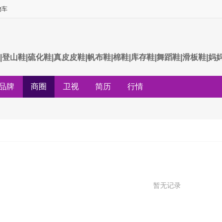
物车
|登山鞋|硫化鞋|真皮皮鞋|帆布鞋|棉鞋|库存鞋|舞蹈鞋|滑板鞋|妈
品牌
商圈
卫视
简历
行情
暂无记录