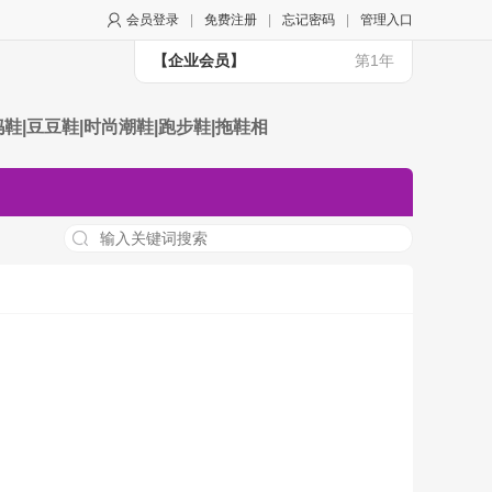
会员登录
|
免费注册
|
忘记密码
|
管理入口
【企业会员】
第1年
妈鞋|豆豆鞋|时尚潮鞋|跑步鞋|拖鞋相