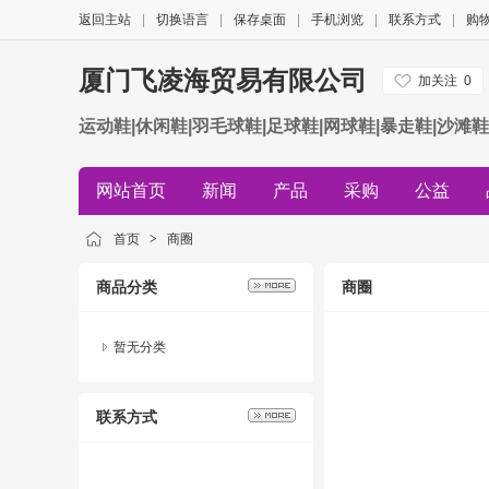
返回主站
|
切换语言
|
保存桌面
|
手机浏览
|
联系方式
|
购
厦门飞凌海贸易有限公司
加关注
0
运动鞋|休闲鞋|羽毛球鞋|足球鞋|网球鞋|暴走鞋|沙滩鞋
网站首页
新闻
产品
采购
公益
首页
>
商圈
商品分类
商圈
暂无分类
联系方式